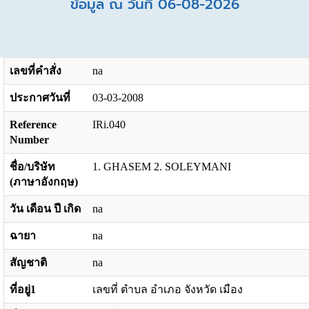
ข้อมูล ณ วันที่ 06-08-2026
เลขที่คำสั่ง
na
ประกาศวันที่
03-03-2008
Reference
IRi.040
Number
ชื่อ/บริษัท
1. GHASEM 2. SOLEYMANI
(ภาษาอังกฤษ)
วัน เดือน ปี เกิด
na
ฉายา
na
สัญชาติ
na
ที่อยู่1
เลขที่ ตำบล อำเภอ จังหวัด เมือง