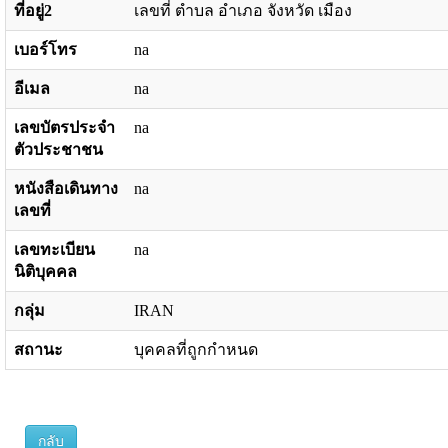
ที่อยู่2
เลขที่ ตำบล อำเภอ จังหวัด เมือง
เบอร์โทร
na
อีเมล
na
เลขบัตรประจำ
na
ตัวประชาชน
หนังสือเดินทาง
na
เลขที่
เลขทะเบียน
na
นิติบุคคล
กลุ่ม
IRAN
สถานะ
บุคคลที่ถูกกำหนด
กลับ