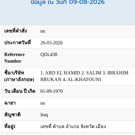
ข้อมูล ณ วันที่ 09-08-2026
เลขที่คำสั่ง
na
ประกาศวันที่
26-03-2026
Reference
QDi.438
Number
ชื่อ/บริษัท
1. ABD EL HAMID 2. SALIM 3. IBRAHIM
(ภาษาอังกฤษ)
BRUKAN 4. AL-KHATOUNI
วัน เดือน ปี เกิด
01-09-1970
ฉายา
na
สัญชาติ
Iraq
ที่อยู่1
เลขที่ ตำบล อำเภอ จังหวัด เมือง