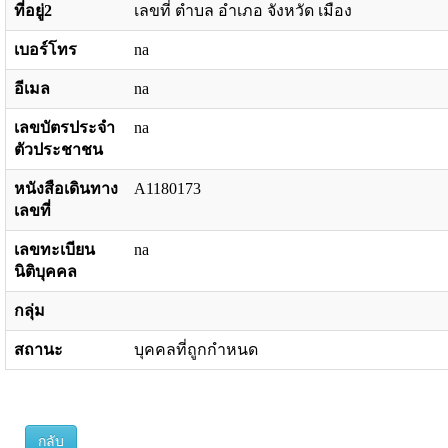
ที่อยู่2
เลขที่ ตำบล อำเภอ จังหวัด เมือง
เบอร์โทร
na
อีเมล
na
เลขบัตรประจำ
na
ตัวประชาชน
หนังสือเดินทาง
A1180173
เลขที่
เลขทะเบียน
na
นิติบุคคล
กลุ่ม
สถานะ
บุคคลที่ถูกกำหนด
กลับ