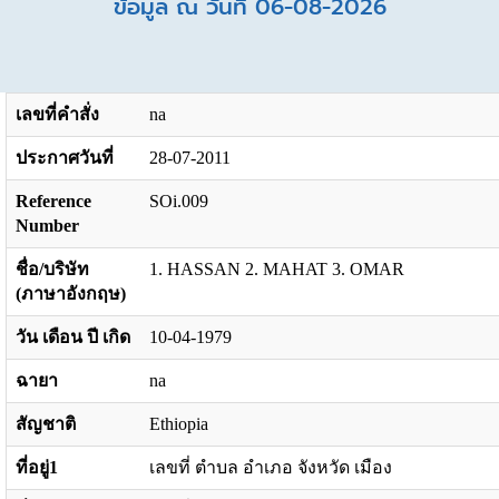
ข้อมูล ณ วันที่ 06-08-2026
เลขที่คำสั่ง
na
ประกาศวันที่
28-07-2011
Reference
SOi.009
Number
ชื่อ/บริษัท
1. HASSAN 2. MAHAT 3. OMAR
(ภาษาอังกฤษ)
วัน เดือน ปี เกิด
10-04-1979
ฉายา
na
สัญชาติ
Ethiopia
ที่อยู่1
เลขที่ ตำบล อำเภอ จังหวัด เมือง