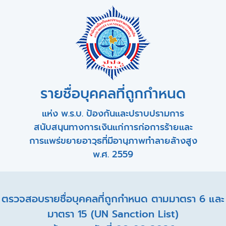
รายชื่อบุคคลที่ถูกกำหนด
แห่ง พ.ร.บ. ป้องกันและปราบปรามการ
สนับสนุนทางการเงินแก่การก่อการร้ายและ
การแพร่ขยายอาวุธที่มีอานุภาพทำลายล้างสูง
พ.ศ. 2559
ตรวจสอบรายชื่อบุคคลที่ถูกกำหนด ตามมาตรา 6 และ
มาตรา 15 (UN Sanction List)