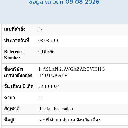
ข้อมูล ณ วันที่ 09-08-2026
เลขที่คำสั่ง
na
ประกาศวันที่
03-08-2016
Reference
QDi.396
Number
ชื่อ/บริษัท
1. ASLAN 2. AVGAZAROVICH 3.
(ภาษาอังกฤษ)
BYUTUKAEV
วัน เดือน ปี เกิด
22-10-1974
ฉายา
na
สัญชาติ
Russian Federation
ที่อยู่1
เลขที่ ตำบล อำเภอ จังหวัด เมือง