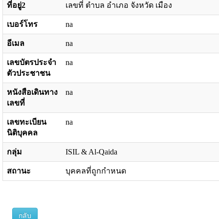
ที่อยู่2
เลขที่ ตำบล อำเภอ จังหวัด เมือง
เบอร์โทร
na
อีเมล
na
เลขบัตรประจำ
na
ตัวประชาชน
หนังสือเดินทาง
na
เลขที่
เลขทะเบียน
na
นิติบุคคล
กลุ่ม
ISIL & Al-Qaida
สถานะ
บุคคลที่ถูกกำหนด
กลับ