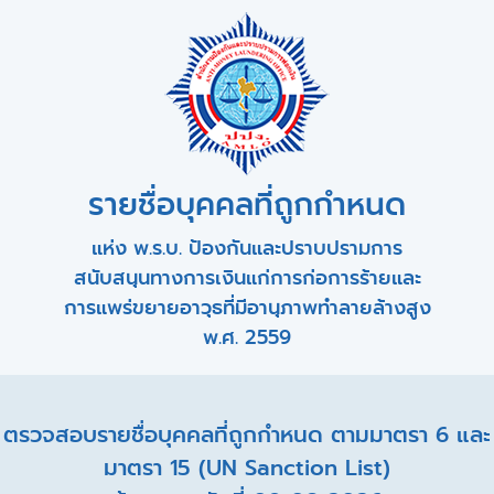
รายชื่อบุคคลที่ถูกกำหนด
แห่ง พ.ร.บ. ป้องกันและปราบปรามการ
สนับสนุนทางการเงินแก่การก่อการร้ายและ
การแพร่ขยายอาวุธที่มีอานุภาพทำลายล้างสูง
พ.ศ. 2559
ตรวจสอบรายชื่อบุคคลที่ถูกกำหนด ตามมาตรา 6 และ
มาตรา 15 (UN Sanction List)