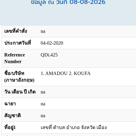
ข้อมูล ณ วันที่ 08-08-2026
เลขที่คำสั่ง
na
ประกาศวันที่
04-02-2020
Reference
QDi.425
Number
ชื่อ/บริษัท
1. AMADOU 2. KOUFA
(ภาษาอังกฤษ)
วัน เดือน ปี เกิด
na
ฉายา
na
สัญชาติ
na
ที่อยู่1
เลขที่ ตำบล อำเภอ จังหวัด เมือง