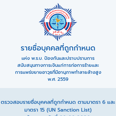
รายชื่อบุคคลที่ถูกกำหนด
แห่ง พ.ร.บ. ป้องกันและปราบปรามการ
สนับสนุนทางการเงินแก่การก่อการร้ายและ
การแพร่ขยายอาวุธที่มีอานุภาพทำลายล้างสูง
พ.ศ. 2559
ตรวจสอบรายชื่อบุคคลที่ถูกกำหนด ตามมาตรา 6 และ
มาตรา 15 (UN Sanction List)