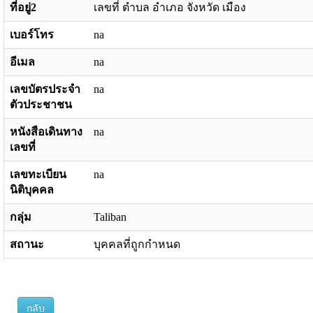
ที่อยู่2
เลขที่ ตำบล อำเภอ จังหวัด เมือง
เบอร์โทร
na
อีเมล
na
เลขบัตรประจำ
na
ตัวประชาชน
หนังสือเดินทาง
na
เลขที่
เลขทะเบียน
na
นิติบุคคล
กลุ่ม
Taliban
สถานะ
บุคคลที่ถูกกำหนด
กลับ