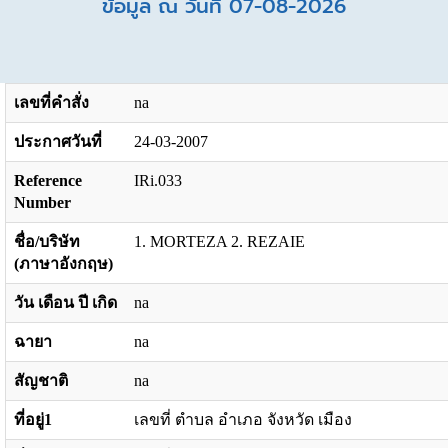
ข้อมูล ณ วันที่ 07-08-2026
เลขที่คำสั่ง
na
ประกาศวันที่
24-03-2007
Reference
IRi.033
Number
ชื่อ/บริษัท
1. MORTEZA 2. REZAIE
(ภาษาอังกฤษ)
วัน เดือน ปี เกิด
na
ฉายา
na
สัญชาติ
na
ที่อยู่1
เลขที่ ตำบล อำเภอ จังหวัด เมือง