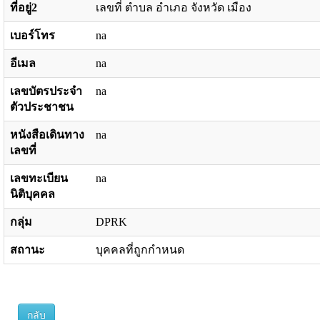
ที่อยู่2
เลขที่ ตำบล อำเภอ จังหวัด เมือง
เบอร์โทร
na
อีเมล
na
เลขบัตรประจำ
na
ตัวประชาชน
หนังสือเดินทาง
na
เลขที่
เลขทะเบียน
na
นิติบุคคล
กลุ่ม
DPRK
สถานะ
บุคคลที่ถูกกำหนด
กลับ