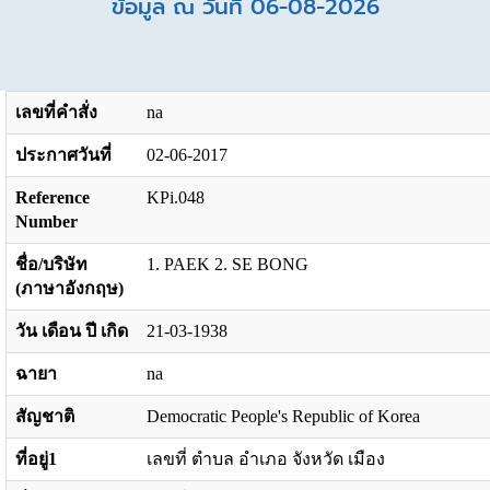
ข้อมูล ณ วันที่ 06-08-2026
เลขที่คำสั่ง
na
ประกาศวันที่
02-06-2017
Reference
KPi.048
Number
ชื่อ/บริษัท
1. PAEK 2. SE BONG
(ภาษาอังกฤษ)
วัน เดือน ปี เกิด
21-03-1938
ฉายา
na
สัญชาติ
Democratic People's Republic of Korea
ที่อยู่1
เลขที่ ตำบล อำเภอ จังหวัด เมือง