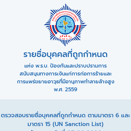
รายชื่อบุคคลที่ถูกกำหนด
แห่ง พ.ร.บ. ป้องกันและปราบปรามการ
สนับสนุนทางการเงินแก่การก่อการร้ายและ
การแพร่ขยายอาวุธที่มีอานุภาพทำลายล้างสูง
พ.ศ. 2559
ตรวจสอบรายชื่อบุคคลที่ถูกกำหนด ตามมาตรา 6 และ
มาตรา 15 (UN Sanction List)