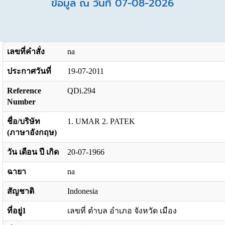
ข้อมูล ณ วันที่ 07-08-2026
เลขที่คำสั่ง
na
ประกาศวันที่
19-07-2011
Reference
QDi.294
Number
ชื่อ/บริษัท
1. UMAR 2. PATEK
(ภาษาอังกฤษ)
วัน เดือน ปี เกิด
20-07-1966
ฉายา
na
สัญชาติ
Indonesia
ที่อยู่1
เลขที่ ตำบล อำเภอ จังหวัด เมือง