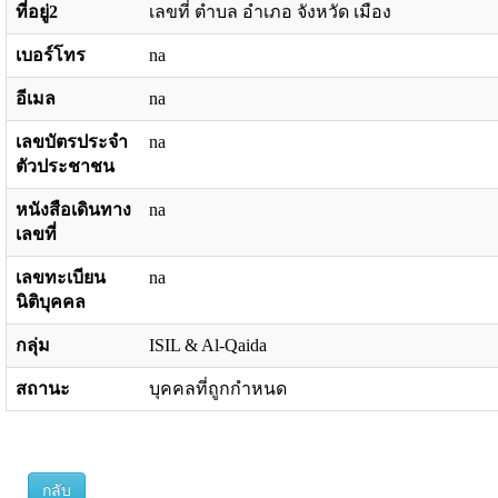
ที่อยู่2
เลขที่ ตำบล อำเภอ จังหวัด เมือง
เบอร์โทร
na
อีเมล
na
เลขบัตรประจำ
na
ตัวประชาชน
หนังสือเดินทาง
na
เลขที่
เลขทะเบียน
na
นิติบุคคล
กลุ่ม
ISIL & Al-Qaida
สถานะ
บุคคลที่ถูกกำหนด
กลับ