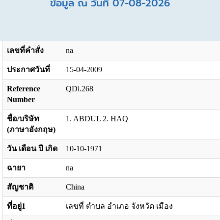
ข้อมูล ณ วันที่ 07-08-2026
เลขที่คำสั่ง
na
ประกาศวันที่
15-04-2009
Reference
QDi.268
Number
ชื่อ/บริษัท
1. ABDUL 2. HAQ
(ภาษาอังกฤษ)
วัน เดือน ปี เกิด
10-10-1971
ฉายา
na
สัญชาติ
China
ที่อยู่1
เลขที่ ตำบล อำเภอ จังหวัด เมือง