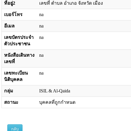
ที่อยู่2
เลขที่ ตำบล อำเภอ จังหวัด เมือง
เบอร์โทร
na
อีเมล
na
เลขบัตรประจำ
na
ตัวประชาชน
หนังสือเดินทาง
na
เลขที่
เลขทะเบียน
na
นิติบุคคล
กลุ่ม
ISIL & Al-Qaida
สถานะ
บุคคลที่ถูกกำหนด
กลับ