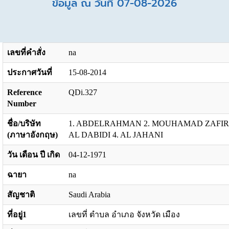
ข้อมูล ณ วันที่ 07-08-2026
เลขที่คำสั่ง
na
ประกาศวันที่
15-08-2014
Reference
QDi.327
Number
ชื่อ/บริษัท
1. ABDELRAHMAN 2. MOUHAMAD ZAFIR 
(ภาษาอังกฤษ)
AL DABIDI 4. AL JAHANI
วัน เดือน ปี เกิด
04-12-1971
ฉายา
na
สัญชาติ
Saudi Arabia
ที่อยู่1
เลขที่ ตำบล อำเภอ จังหวัด เมือง