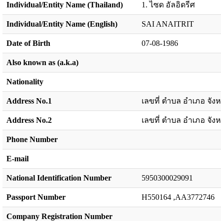
Individual/Entity Name (Thailand)
1. ไซด อัลอิดรีศ
Individual/Entity Name (English)
SAI ANAITRIT
Date of Birth
07-08-1986
Also known as (a.k.a)
Nationality
Address No.1
เลขที่ ตำบล อำเภอ จังห
Address No.2
เลขที่ ตำบล อำเภอ จังห
Phone Number
E-mail
National Identification Number
5950300029091
Passport Number
H550164 ,AA3772746
Company Registration Number