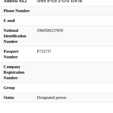
Address No.2
เลขที่ ตำบล อำเภอ จังหวัด
Phone Number
E-mail
National
1960500237859
Identification
Number
Passport
P725737
Number
Company
Registration
Number
Group
Status
Designated person